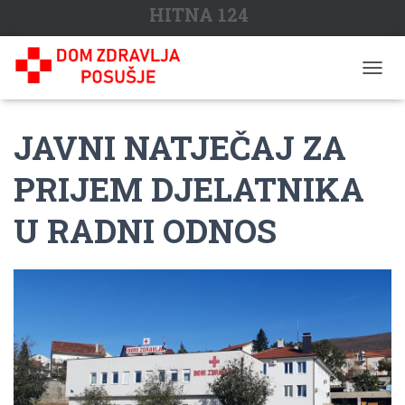
HITNA 124
T
O
G
JAVNI NATJEČAJ ZA
G
L
E
PRIJEM DJELATNIKA
N
A
U RADNI ODNOS
V
I
G
A
T
I
O
N